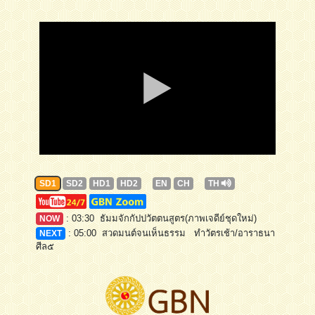
SD1
SD2
HD1
HD2
EN
CH
TH
: 03:30 ธัมมจักกัปปวัตตนสูตร(ภาพเจดีย์ชุดใหม่)
NOW
: 05:00 สวดมนต์จนเห็นธรรม ทำวัตรเช้า/อาราธนา
NEXT
ศีล๕