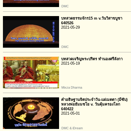
DMC
บทสวดธรรมจักร15 m v.วันวิสาขบูชา
640526
2021-05-29
DMC
บทสวดเจริญพระปริตร ทำนองศรีลังกา
2021-05-19
Mixza Dharma
คำอธิษฐานจิตประจำวัน-แผ่เมตตา (มีซับ)
หลวงพ่อธัมมชโย v. วันคุ้มครองโลก
640422
2021-05-01
DMC & iDream