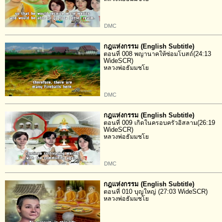
DMC
กฎแห่งกรรม (English Subtitle)
ตอนที่ 008 พญานาคให้ซ่อมโบสถ์(24:13
WideSCR)
หลวงพ่อธัมมชโย
DMC
กฎแห่งกรรม (English Subtitle)
ตอนที่ 009 เกิดในครอบครัวอิสลาม(26:19
WideSCR)
หลวงพ่อธัมมชโย
DMC
กฎแห่งกรรม (English Subtitle)
ตอนที่ 010 บุญใหญ่ (27:03 WideSCR)
หลวงพ่อธัมมชโย