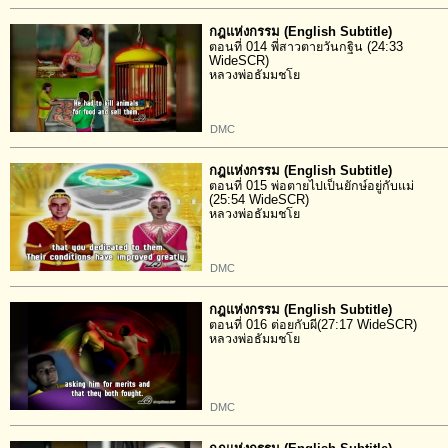
กฎแห่งกรรม (English Subtitle)
ตอนที่ 014 พี่สาวตายวันกฐิน (24:33
WideSCR)
หลวงพ่อธัมมชโย
DMC
กฎแห่งกรรม (English Subtitle)
ตอนที่ 015 พ่อตายไปเป็นยักษ์อยู่กับแม่
(25:54 WideSCR)
หลวงพ่อธัมมชโย
DMC
กฎแห่งกรรม (English Subtitle)
ตอนที่ 016 ต่อยกับผี(27:17 WideSCR)
หลวงพ่อธัมมชโย
DMC