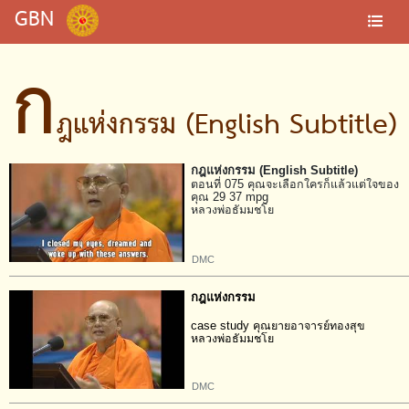
GBN
ก
ฎแห่งกรรม (English Subtitle)
กฎแห่งกรรม (English Subtitle)
ตอนที่ 075 คุณจะเลือกใครก็แล้วแต่ใจของ
คุณ 29 37 mpg
หลวงพ่อธัมมชโย
DMC
กฎแห่งกรรม
case study คุณยายอาจารย์ทองสุข
หลวงพ่อธัมมชโย
DMC