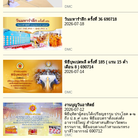
DMC
วันมหารำลึก ครั้งที่ 36 690718
2026-07-18
DMC
พิธีบุพเปตพลี ครั้งที่ 185 ( แรม 15 ค่ำ
เดือน 8 ) 690714
2026-07-14
DMC
งานบุญวันอาทิตย์
2026-07-12
พิธีมุทิตาผู้สอบได้เปรียญธรรม ประโยค ๑-๒
ถึง ป.ธ.๙ และ พิธีมอบตราตั้งแต่งตั้ง
อาจารย์ใหญ่ สำนักศาสนศึกษาวัดพระ
ธรรมกาย, พิธีมอบดวงแก้วสามเณรทรง
บาลีไวยากรณ์ 690712
DMC