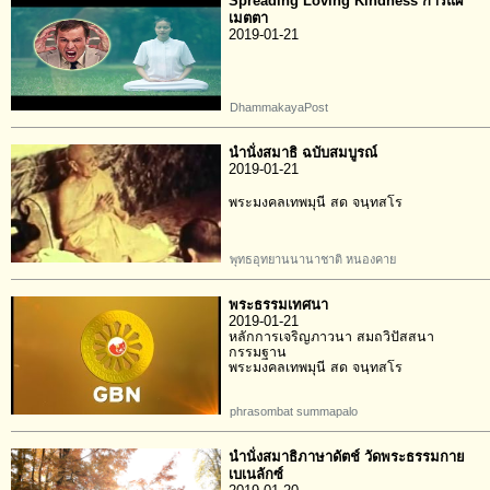
Spreading Loving Kindness การแผ่
เมตตา
2019-01-21
DhammakayaPost
นำนั่งสมาธิ ฉบับสมบูรณ์
2019-01-21
พระมงคลเทพมุนี สด จนฺทสโร
พุทธอุทยานนานาชาติ หนองคาย
พระธรรมเทศนา
2019-01-21
หลักการเจริญภาวนา สมถวิปัสสนา
กรรมฐาน
พระมงคลเทพมุนี สด จนฺทสโร
phrasombat summapalo
นำนั่งสมาธิภาษาดัตช์ วัดพระธรรมกาย
เบเนลักซ์