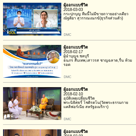
ผู้ออกแบบชีวิต
2018-03-03
กระปุกบุญ ทีมนี้ไม่มีขายถวายอย่างเดียว
ณัฐติยา สุวรรณเณกข์(ธุรกิจส่วนตัว)
DMC
ผู้ออกแบบชีวิต
2018-02-17
ผู้นำบุญจ.ชลบุรี
ธนภร สืบเทพ,เสาวรส ชาญฉลาด,รื่น ท้วม
รอด
DMC
ผู้ออกแบบชีวิต
2018-02-10
อุบัติเหตุเปลี่ยนชีวิต
พระนิธิศธริ์ โชติรตโน(วัดพระธรรมกาย
แคลิฟอร์เนีย สหรัฐอเมริกา)
DMC
ผู้ออกแบบชีวิต