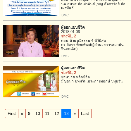
ตอน เล่าเรื่องคุณยาย จากหลานคุณยาย
นพ.สุนทร ฮ้อเผ่าพันธ์ ,พญ.ลัดดาวัลย์ ฮ้อ
เผ่าพันธ์
DMC
ผู้ออกแบบชีวิต
2018-01-06
ช่วงที่1
, 2
ตอน ด้วยวุฒิธรรม 4 ชีวีมีสุข
ดร.จิตรา พีชะพัฒน์(ผู้อำนวยการสถาบัน
จินตคณิต)
DMC
ผู้ออกแบบชีวิต
ช่วงที่1
, 2
ชวนบวช พลิกชีวิต
มัญธนา ปทุมวัน,ประกายพฤกษ์ ปทุมวัน
DMC
First
«
9
10
11
12
13
»
Last