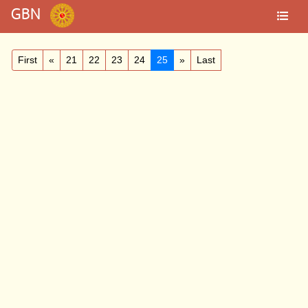
GBN
First
«
21
22
23
24
25
»
Last