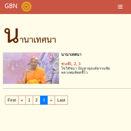
GBN
น
านาเทศนา
นานาเทศนา
ช่วงที่1
, 2
, 3
ไขวิสัชนา ปัญหาธุดงค์ธรรมชัย
หลวงพ่อทัตตชีโว
First
«
1
2
3
»
Last