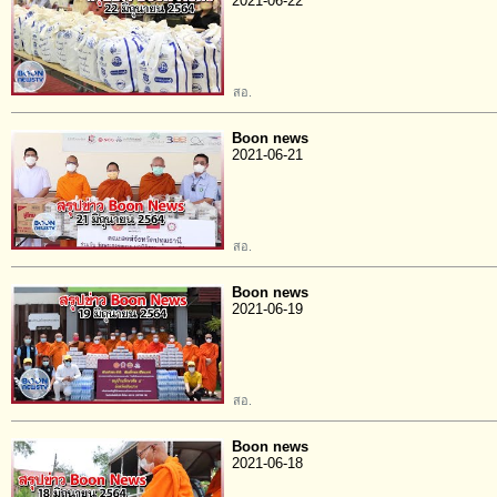
2021-06-22
สอ.
Boon news
2021-06-21
สอ.
Boon news
2021-06-19
สอ.
Boon news
2021-06-18