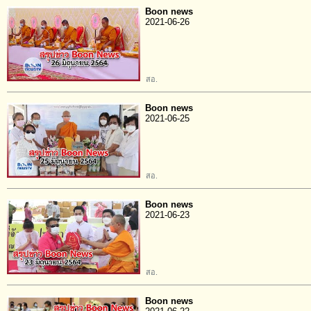
Boon news
2021-06-26
สอ.
Boon news
2021-06-25
สอ.
Boon news
2021-06-23
สอ.
Boon news