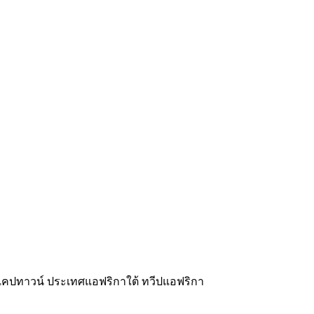
งเคปทาวน์ ประเทศแอฟริกาใต้ ทวีปแอฟริกา