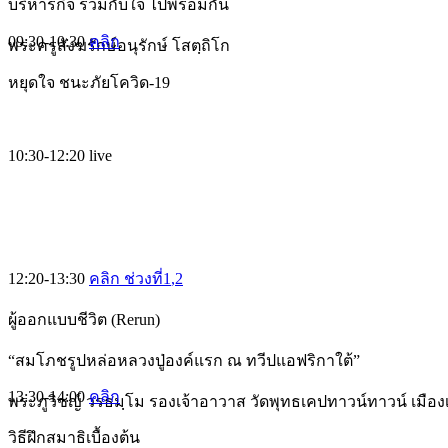
บริหารกิจ รวมกับใจ ไปพร้อมกัน
09:30-10:30
คลิก
พระครูสังฆรักษ์อนุรักษ์ โสตฺถิโก
หยุดใจ ชนะภัยโควิด-19
10:30-12:20
live
12:20-13:30
คลิก ช่วงที่1
,2
ผู้ออกแบบชีวิต (Rerun)
“สมโภชรูปหล่อหลวงปู่องค์แรก ณ ทวีปแอฟริกาใต้”
13:30-14:00
คลิก
พระภูวิชญ์ วรธมฺโม รองเจ้าอาวาส วัดพุทธเคปทาวน์ทาวน์ เมือ
วิธีฝึกสมาธิเบื้องต้น