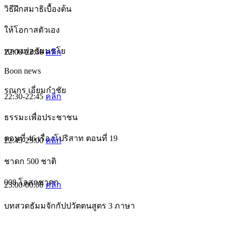
วิธีฝึกสมาธิเบื้องต้น
ให้โอกาสตัวเอง
หลวงพ่อธัมมชโย
22:00-22:30
คลิก
Boon news
รณกร เอี่ยมกำชัย
22:30-22:45
คลิก
ธรรมะเพื่อประชาชน
ตอนที่ 46 เรื่องโปริสาท ตอนที่ 19
22:45-23:00
คลิก
ชาดก 500 ชาติ
008 โลสกชาดก
23:00-00:00
คลิก
บทสวดธัมมจักกัปปวัตตนสูตร 3 ภาษา