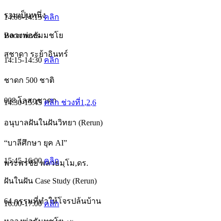
รวมเป็นหนึ่ง
14:00-14:15
คลิก
หลวงพ่อธัมมชโย
Boon news
สุชาดา ระย้าอินทร์
14:15-14:30
คลิก
ชาดก 500 ชาติ
008 โลสกชาดก
14:30-15:45
คลิก ช่วงที่1
,2
,6
อนุบาลฝันในฝันวิทยา (Rerun)
“บาลีศึกษา ยุค AI”
15:45-16:00
คลิก
พระพรชัย พลวธมฺโม,ดร.
ฝันในฝัน Case Study (Rerun)
64 กรรมที่ทำให้โจรปล้นบ้าน
16:00-17:00
คลิก