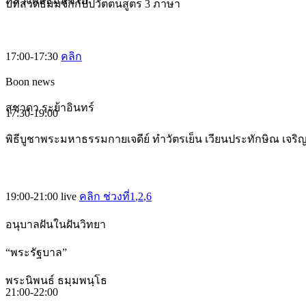
หลวงพ่อธัมมชโย
บทสวดธัมมจักกัปปวัตตนสูตร 3 ภาษา
17:00-17:30
คลิก
Boon news
สุชาดา ระย้าอินทร์
17:30-19:00
พิธีบูชาพระมหาธรรมกายเจดีย์ ทำวัตรเย็น เวียนประทักษิณ เจร
19:00-21:00
live
คลิก ช่วงที่1
,2
,6
อนุบาลฝันในฝันวิทยา
“พระรัฐบาล”
พระนิพนธ์ ธมฺมพนฺโธ
21:00-22:00