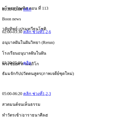
มโหสถบัณฑิต ตอน ที่ 113
01:30-02:00
คลิก
Boon news
วลัยทิพย์ เปรมทวีธนโชติ
02:00-03:30
คลิก ช่วงที่1
,2
,6
อนุบาลฝันในฝันวิทยา (Rerun)
โรงเรียนอนุบาลฝันในฝัน
03:30-05:00
คลิก
พระชัยยศ สามตฺถิโก
ธัมมจักกัปปวัตตนสูตร(ภาพเจดีย์ชุดใหม่)
05:00-06:20
คลิก ช่วงที่1
,2
,3
สวดมนต์จนเห็นธรรม
ทำวัตรเช้า/อาราธนาศีล๕