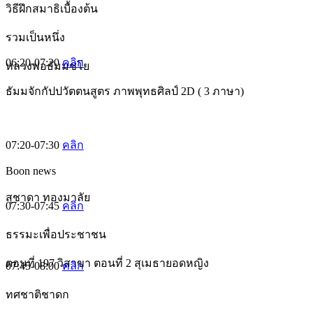
วิธีฝึกสมาธิเบื้องต้น
รวมเป็นหนึ่ง
06:20-07:20
คลิก
หลวงพ่อธัมมชโย
ธัมมจักกัปปวัตตนสูตร ภาพพุทธศิลป์ 2D ( 3 ภาษา)
07:20-07:30
คลิก
Boon news
สุชาดา ทองมาลัย
07:30-07:45
คลิก
ธรรมะเพื่อประชาชน
ตอนที่ 197 วิสาขา ตอนที่ 2 สุเมธายอดหญิง
07:45-08:00
คลิก
ทศชาติชาดก