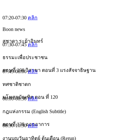
07:20-07:30
คลิก
Boon news
สุชาดา ระย้าอินทร์
07:30-07:45
คลิก
ธรรมะเพื่อประชาชน
ตอนที่ 198 วิสาขา ตอนที่ 3 แรงสัจจาธิษฐาน
07:45-08:00
คลิก
ทศชาติชาดก
มโหสถบัณฑิต ตอน ที่ 120
08:00-08:30
คลิก
กฎแห่งกรรม (English Subtitle)
ตอนที่ 138 ออกอาการ
08:30-10:30
คลิก
งานบุญวันอาทิตย์ ต้นเดือน (Rerun)