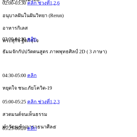
02:00-03:30
คลิก ช่วงที่1
,2
,6
อนุบาลฝันในฝันวิทยา (Rerun)
อาหารกิเลส
03:00-04:30
คลิก
พระสุกิจ ฐิตกิจฺโจ
ธัมมจักกัปปวัตตนสูตร ภาพพุทธศิลป์ 2D ( 3 ภาษา)
04:30-05:00
คลิก
หยุดใจ ชนะภัยโควิด-19
05:00-05:25
คลิก ช่วงที่1
,2
,3
สวดมนต์จนเห็นธรรม
ทำวัตรเช้า/อาราธนาศีล๕
05:25-06:20
คลิก