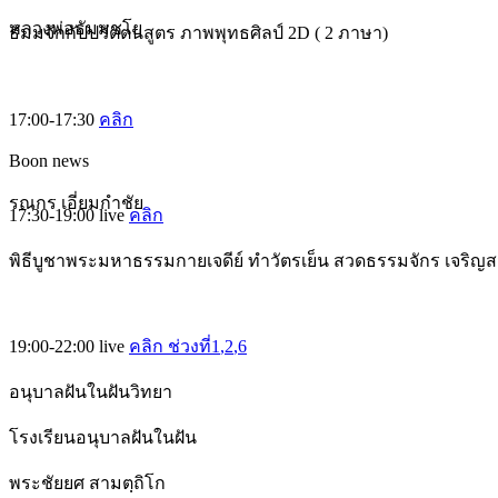
หลวงพ่อธัมมชโย
ธัมมจักกัปปวัตตนสูตร ภาพพุทธศิลป์ 2D ( 2 ภาษา)
17:00-17:30
คลิก
Boon news
รณกร เอี่ยมกำชัย
17:30-19:00
live
คลิก
พิธีบูชาพระมหาธรรมกายเจดีย์ ทำวัตรเย็น สวดธรรมจักร เจริญ
19:00-22:00
live
คลิก ช่วงที่1
,2
,6
อนุบาลฝันในฝันวิทยา
โรงเรียนอนุบาลฝันในฝัน
พระชัยยศ สามตฺถิโก