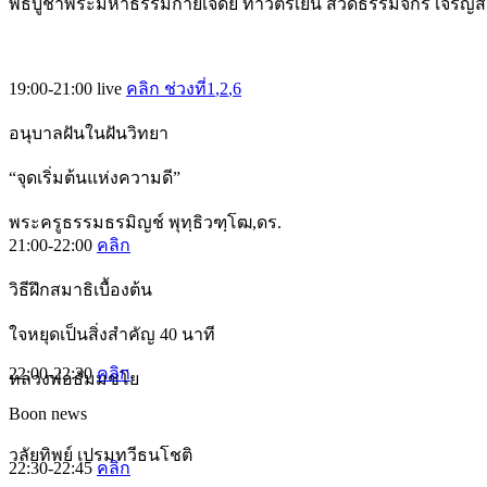
พิธีบูชาพระมหาธรรมกายเจดีย์ ทำวัตรเย็น สวดธรรมจักร เจริญ
19:00-21:00
live
คลิก ช่วงที่1
,2
,6
อนุบาลฝันในฝันวิทยา
“จุดเริ่มต้นแห่งความดี”
พระครูธรรมธรมิญช์ พุทฺธิวฑฺโฒ,ดร.
21:00-22:00
คลิก
วิธีฝึกสมาธิเบื้องต้น
ใจหยุดเป็นสิ่งสำคัญ 40 นาที
22:00-22:30
คลิก
หลวงพ่อธัมมชโย
Boon news
วลัยทิพย์ เปรมทวีธนโชติ
22:30-22:45
คลิก