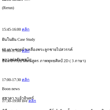
(Rerun)
15:45-16:00
คลิก
ฝันในฝัน Case Study
68 เกาะชายผ้าเหลืองพระลูกชายไปสวรรค์
16:00-17:00
คลิก
หลวงพ่อธัมมชโย
ธัมมจักกัปปวัตตนสูตร ภาพพุทธศิลป์ 2D ( 3 ภาษา)
17:00-17:30
คลิก
Boon news
สุชาดา ระย้าอินทร์
17:30-19:00
live
คลิก