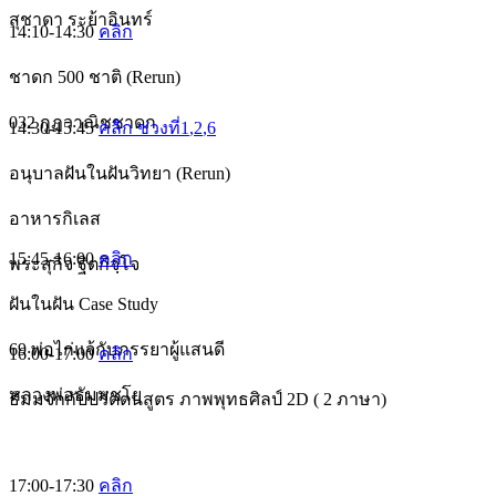
สุชาดา ระย้าอินทร์
14:10-14:30
คลิก
ชาดก 500 ชาติ (Rerun)
032 กูฏวาณิชชาดก
14:30-15:45
คลิก ช่วงที่1
,2
,6
อนุบาลฝันในฝันวิทยา (Rerun)
อาหารกิเลส
15:45-16:00
คลิก
พระสุกิจ ฐิตกิจฺโจ
ฝันในฝัน Case Study
69 พ่อไก่แจ้กับภรรยาผู้แสนดี
16:00-17:00
คลิก
หลวงพ่อธัมมชโย
ธัมมจักกัปปวัตตนสูตร ภาพพุทธศิลป์ 2D ( 2 ภาษา)
17:00-17:30
คลิก