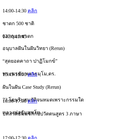
14:00-14:30
คลิก
ชาดก 500 ชาติ
030 กุมภชาดก
14:30-15:45
อนุบาลฝันในฝันวิทยา (Rerun)
“สุดยอดคาถา ปาฏิโมกข์”
พระพรชัย พลวธมฺโม,ดร.
15:45-16:00
คลิก
ฝันในฝัน Case Study (Rerun)
73 โดนริบสมบัติจนหมดเพราะกรรมใด
16:00-17:00
คลิก
หลวงพ่อธัมมชโย
บทสวดธัมมจักกัปปวัตตนสูตร 3 ภาษา
17:00-17:30
คลิก