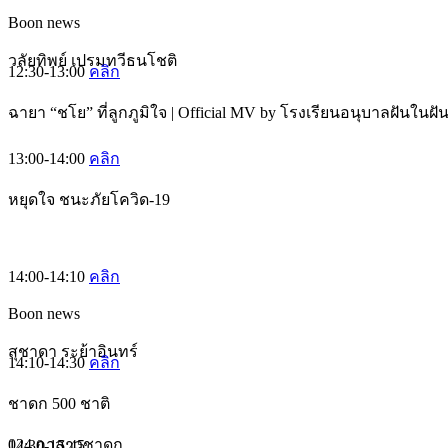
Boon news
วลัยทิพย์ เปรมทวีธนโชติ
12:30-13:00
คลิก
ฉายา “ชโย” ที่ลูกภูมิใจ | Official MV by โรงเรียนอนุบาลฝันในฝั
13:00-14:00
คลิก
หยุดใจ ชนะภัยโควิด-19
14:00-14:10
คลิก
Boon news
สุชาดา ระย้าอินทร์
14:10-14:30
คลิก
ชาดก 500 ชาติ
024 กาสาวชาดก
14:30-15:45