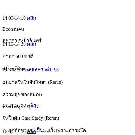
14:00-14:10
คลิก
Boon news
สุชาดา ระย้าอินทร์
14:10-14:30
คลิก
ชาดก 500 ชาติ
033 ขทิรังคารชาดก
14:30-15:45
คลิก ช่วงที่1
,2
,6
อนุบาลฝันในฝันวิทยา (Rerun)
ความสุขของสมณะ
15:45-16:00
คลิก
พระไพฑูรย์ สุขิโต
ฝันในฝัน Case Study (Rerun)
75 ถูกตัดขาและเป็นมะเร็งเพราะกรรมใด
16:00-17:00
คลิก