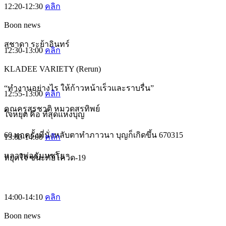
12:20-12:30
คลิก
Boon news
สุชาดา ระย้าอินทร์
12:30-13:00
คลิก
KLADEE VARIETY (Rerun)
“ทำงานอย่างไร ให้ก้าวหน้าเร็วและราบรื่น”
12:55-13:00
คลิก
คุณครูสุรชาติ หมวดสรทิพย์
ใจหยุด คือ ที่สุดแห่งบุญ
60 ทุกครั้งที่นั่งหลับตาทำภาวนา บุญก็เกิดขึ้น 670315
13:00-14:00
คลิก
หลวงพ่อธัมมชโย
หยุดใจ ชนะภัยโควิด-19
14:00-14:10
คลิก
Boon news