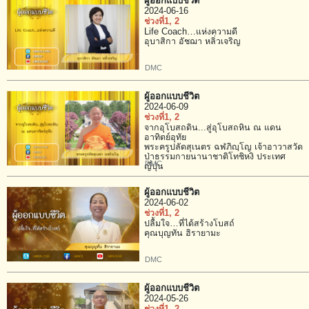
ผู้ออกแบบชีวิต
2024-06-16
ช่วงที่1
, 2
Life Coach…แห่งความดี
อุบาสิกา อัชฌา หลิ่วเจริญ
DMC
ผู้ออกแบบชีวิต
2024-06-09
ช่วงที่1
, 2
จากอุโบสถดิน...สู่อุโบสถหิน ณ แดน
อาทิตย์อุทัย
พระครูปลัดสุเนตร ฉฬภิญฺโญ เจ้าอาวาสวัด
ป่าธรรมกายนานาชาติโทชิหงิ ประเทศ
DMC
ญี่ปุ่น
ผู้ออกแบบชีวิต
2024-06-02
ช่วงที่1
, 2
ปลื้มใจ…ที่ได้สร้างโบสถ์
คุณบุญทัน ฮิรายามะ
DMC
ผู้ออกแบบชีวิต
2024-05-26