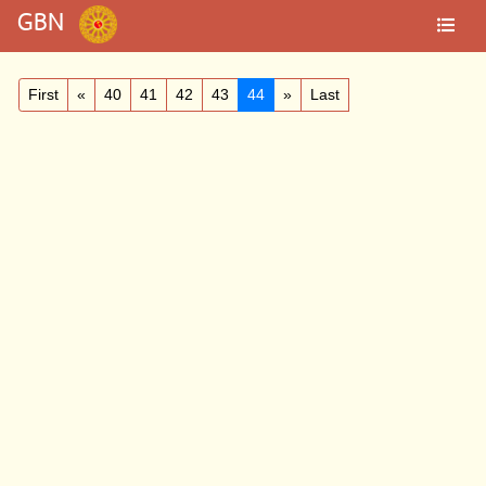
GBN
First
«
40
41
42
43
44
»
Last