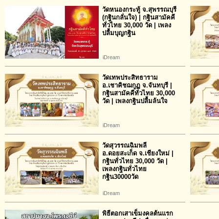
วัดหนองกระทู้ จ.สุพรรณบุรี
(กฐินกลั่นใจ) | กฐินสามัคคี
ทั่วไทย 30,000 วัด | เพลง
ปลื้มบุญกฐิน
iDream
วัดเทพประสิทธาราม
อ.เชาคิชฌกูฏ จ.จันทบุรี |
กฐินสามัคคีทั่วไทย 30,000
วัด | เพลงกฐินปลื้มล้นใจ
iDream
วัดสุวรรณฉิมพลี
อ.ดอยสะเก็ด จ.เชียงใหม่ |
กฐินทั่วไทย 30,000 วัด |
เพลงกฐินทั่วไทย
กฐิน30000วัด
iDream
พิธีตอกเสาเข็มงคลต้นแรก