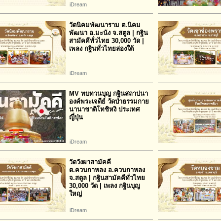
iDream
วัดนิคมพัฒนาราม ต.นิคม
พัฒนา อ.มะนัง จ.สตูล | กฐิน
สามัคคีทั่วไทย 30,000 วัด |
เพลง กฐินทั่วไทยล่องใต้
iDream
MV ทบทวนบุญ กฐินสถาปนา
องค์พระเจดีย์ วัดป่าธรรมกาย
นานาชาติโทชิหงิ ประเทศ
ญี่ปุ่น
iDream
วัดวังผาสามัคคี
ต.ควนกาหลง อ.ควนกาหลง
จ.สตูล | กฐินสามัคคีทั่วไทย
30,000 วัด | เพลง กฐินบุญ
ใหญ่
iDream