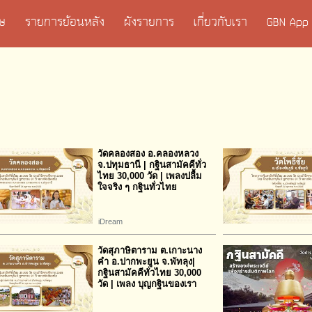
เศษ
รายการย้อนหลัง
ผังรายการ
เกี่ยวกับเรา
GBN App
วัดคลองสอง อ.คลองหลวง
จ.ปทุมธานี | กฐินสามัคคีทั่ว
ไทย 30,000 วัด | เพลงปลื้ม
ใจจริง ๆ กฐินทั่วไทย
iDream
วัดสุภาษิตาราม ต.เกาะนาง
คำ อ.ปากพะยูน จ.พัทลุง|
กฐินสามัคคีทั่วไทย 30,000
วัด | เพลง บุญกฐินของเรา