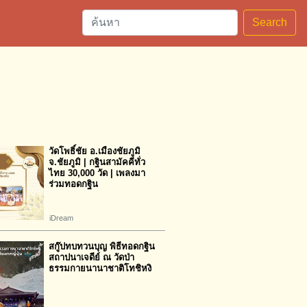
Search
วัดโพธิ์ชัย อ.เมืองชัยภูมิ
จ.ชัยภูมิ | กฐินสามัคคีทั่ว
ไทย 30,000 วัด | เพลงมา
ร่วมทอดกฐิน
iDream
สกู๊ปทบทวนบุญ พิธีทอดกฐิน
สถาปนาเจดีย์ ณ วัดป่า
ธรรมกายนานาชาติโทชิหงิ