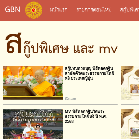
GBN
หน้าแรก
รายการตอนใหม่
สกู๊ปพิ
ส
กู๊ปพิเศษ และ mv
สกู๊ปทบทวนบุญ พิธีทอดกฐิน
สามัคคีวัดพระธรรมกายโทชิ
หงิ ประเทศญี่ปุ่น
iDream
MV พิธีทอดกฐินวัดพระ
ธรรมกายโทชิหงิ ปี พ.ศ.
2568