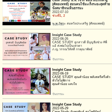
Case Study น.พ.วัชระ สมหวังประเสริฐ
(ศัลยแพทย์) สอนคนไข้มะเร็งระยะสุดท้าย
นั่งสมาธิจนเห็นธรรมะ
2022-07-10
ช่วงที่1
, 2
น.พ.วัชระ สมหวังประเสริฐ (ศัลยแพทย์)
ปันธรรมะ
Insight Case Study
2022-06-26
CASE STUDY ลูกสาวดี มีบุญชิงช่วง #พี่
แอ้ ส่งพ่อไปเป็นเทวดา
ภ.ญ.วรรณวิลัสดี กรคุณาพัทธ์
ปันธรรมะ
Insight Case Study
2022-06-19
CASE STUDY คุณคำน้อย พลังสตรีครึ่งตัว
หัวใจไม่พิการ
คุณคำน้อย แสงใจ
ปันธรรมะ
Insight Case Study
2022-05-29
Case Study อัมพรพันธุ์ สุกโชติรัตน์