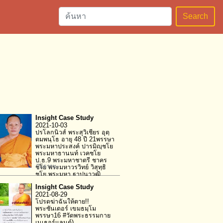
Search
Insight Case Study
2021-10-03
ปรโลกนิวส์ พระสุวิเชียร อุตฺ
ตมพนฺโธ อายุ 48 ปี 21พรรษา
พระมหาประสงค์ ปารมิญฺชโย
พระมหาธานนท์ เวคชโย
ป.ธ.9 พระมหาชาตรี ชาคร
ปันธรรมะ
ชโย พระมหาวรวิทย์ วิสุทฺธิ
ชโย พระมหา​ ฐาปนา​วุฒิ​
ถาวร​ชโย​
Insight Case Study
2021-08-29
โปรดฆ่าฉันให้ตาย!!
พระซันเดอร์ เขมธมฺโม
พรรษา16 #วัดพระธรรมกาย
เนเธอร์แลนด์)