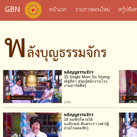
GBN
หน้าแรก
รายการตอนใหม่
สกู๊ปพิ
พ
ลังบุญธรรมจักร
พลังบุญธรรมจักร
15 Single Mom So Storng
ณัฐธิดา สุขุม(พนักงานโรง
งานฮาร์ดดิส)
DMC
พลังบุญธรรมจักร
18 ลมชักก็หายได้
นงลักษณ์ ตันตระราวงศา(ผู้
ป่วยโรคลมชัก)