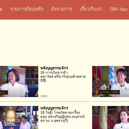
เศษ
รายการย้อนหลัง
ผังรายการ
เกี่ยวกับเรา
GBN App
พลังบุญธรรมจักร
16 การเงินขาเข้า
ลดาวัลย์ ศรีอารัง(แม่ค้าตลาด
อีซี่)
DMC
พลังบุญธรรมจักร
19 ใจสู้! โรคภัยหายเกรี้ยง
องุ่น สุขเจริญ(ผู้ปสง.อนุสรณ์
สถาน จ.สุพรรบุรี)