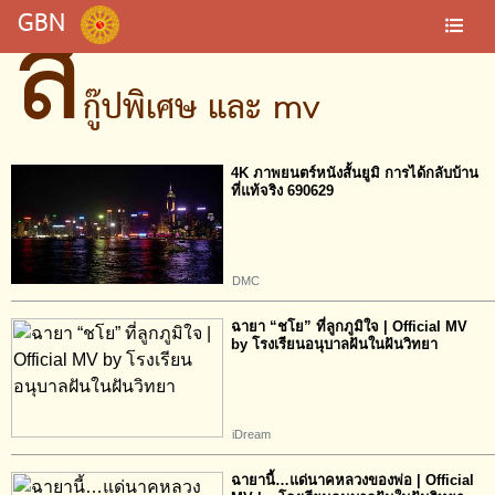
ส
GBN
กู๊ปพิเศษ และ mv
4K ภาพยนตร์หนังสั้นยูมิ การได้กลับบ้าน
ที่แท้จริง 690629
DMC
ฉายา “ชโย” ที่ลูกภูมิใจ | Official MV
by โรงเรียนอนุบาลฝันในฝันวิทยา
iDream
ฉายานี้…แด่นาคหลวงของพ่อ | Official