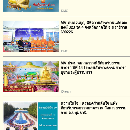
DMC
MV ทบทวนบุญ พิธีถวายสังฆทานแด่คณะ
สงฆ์ 323 วัด 4 จังหวัดภาคใต้ จ นราธิวาส
690226
DMC
MV ประมวลภาพรวมพิธีต้อนรับธรรม
ยาตรา ปีที่ 14 l เพลงเส้นทางธรรมยาตรา
บูชาพระผู้ปราบมาร
iDream
ความในใจ I ครอบครัวกลั่นใจ EPึ7
ต้อนรับพระธรรมยาตรา ณ วัดพระธรรรม
กาย จ.ปทุมธานี