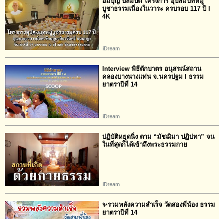
อิ่มบุญ ปลื้มปีติ โครงการ อุปสมบทหมู่
บูชาธรรมเนื่องในวาระ ครบรอบ 117 ปี I
4K
iDream
Interview พิธีตักบาตร อนุสรณ์สถาน
คลองบางนางแท่น จ.นครปฐม I ธรรม
ยาตราปีที่ 14
iDream
ปฏิบัติหยุดนิ่ง ตาม “มัชฌิมา ปฏิปทา” จน
ในที่สุดก็ได้เข้าถึงพระธรรมกาย
iDream
✨รวมพลังความสำเร็จ วัดสองพี่น้อง ธรรม
ยาตราปีที่ 14