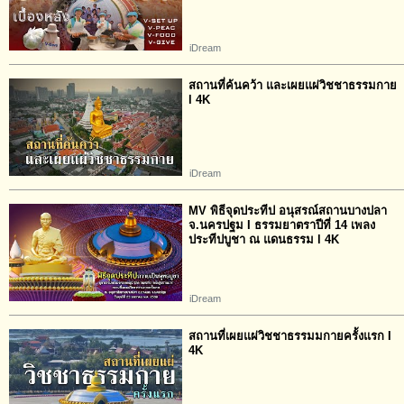
iDream
สถานที่ค้นคว้า และเผยแผ่วิชชาธรรมกาย
l 4K
iDream
MV พิธีจุดประทีป อนุสรณ์สถานบางปลา
จ.นครปฐม I ธรรมยาตราปีที่ 14 เพลง
ประทีปบูชา ณ แดนธรรม l 4K
iDream
สถานที่เผยแผ่วิชชาธรรมมกายครั้งแรก I
4K