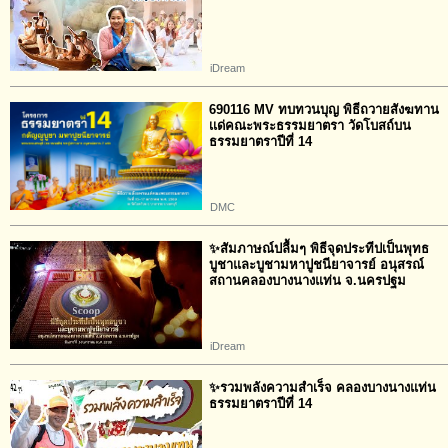
iDream
690116 MV ทบทวนบุญ พิธีถวายสังฆทาน
เเด่คณะพระธรรมยาตรา วัดโบสถ์บน
ธรรมยาตราปีที่ 14
DMC
✨สัมภาษณ์ปลื้มๆ พิธีจุดประทีปเป็นพุทธ
บูชาและบูชามหาปูชนียาจารย์ อนุสรณ์
สถานคลองบางนางแท่น จ.นครปฐม
iDream
✨รวมพลังความสำเร็จ คลองบางนางแท่น
ธรรมยาตราปีที่ 14