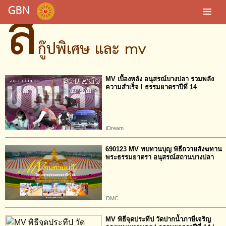
ส
GBN
กู๊ปพิเศษ และ mv
MV เบื้องหลัง อนุสรณ์บางปลา รวมพลัง
ความสำเร็จ I ธรรมยาตราปีที่ 14
iDream
690123 MV ทบทวนบุญ พิธีถวายสังฆทาน
พระธรรมยาตรา อนุสรณ์สถานบางปลา
DMC
MV พิธีจุดประทีป วัดปากน้ำภาษีเจริญ