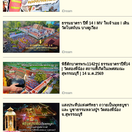
iDream
ธรรมยาตรา ปีที่ 14 l MV ใจเจ้าเอย l เดิน
วัดโบสถ์บน บางคูเวียง
iDream
พิธีตักบาตรพระ1142รูป ธรรมยาตราปีที่14
| วัดสองพี่น้อง สถานที่เกิดในเพศสมณะ
สุพรรณบุรี | 14 ม.ค.2569
iDream
แสงประทีปแห่งศรัทธา ถวายเป็นพุทธบูชา
และ บูชาธรรมหลวงปู่ฯ วัดสองพี่น้อง
จ.สุพรรณบุรี