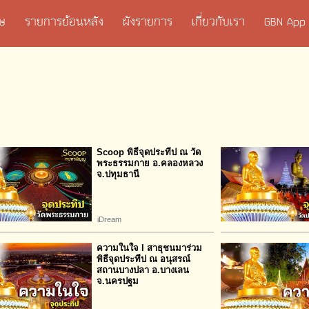
เศษ
รายการย้อนหลัง
ผังรายการ
เกี่ยวกับเรา
GBN App
Scoop พิธีจุดประทีป ณ วัด
พระธรรมกาย อ.คลองหลวง
จ.ปทุมธานี
iDream
ความในใจ l สาธุชนมาร่วม
พิธีจุดประทีป ณ อนุสรณ์
สถานบางปลา อ.บางเลน
จ.นครปฐม