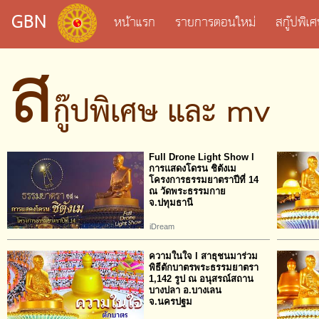
GBN
หน้าแรก
รายการตอนใหม่
สกู๊ปพิ
ส
กู๊ปพิเศษ และ mv
Full Drone Light Show l
การแสดงโดรน ชิตังเม
โครงการธรรมยาตราปีที่ 14
ณ วัดพระธรรมกาย
จ.ปทุมธานี
iDream
ความในใจ l สาธุชนมาร่วม
พิธีตักบาตรพระธรรมยาตรา
1,142 รูป ณ อนุสรณ์สถาน
บางปลา อ.บางเลน
จ.นครปฐม