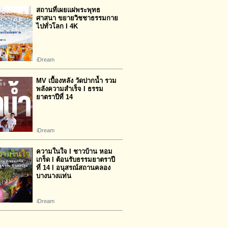
สถานที่เผยแผ่พระพุทธ
ศาสนา ขยายวิชชาธรรมกาย
ไปทั่วโลก I 4K
iDream
MV เบื้องหลัง วัดปากน้ำ รวม
พลังความสำเร็จ I ธรรม
ยาตราปีที่ 14
iDream
ความในใจ I ชาวบ้าน หอม
เกร็ด l ต้อนรับธรรมยาตราปี
ที่ 14 l อนุสรณ์สถานคลอง
บางนางแท่น
iDream