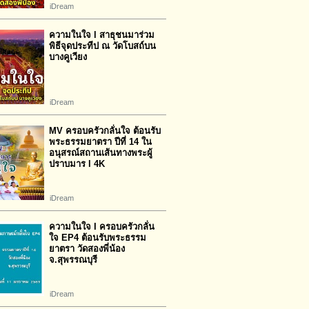
iDream
ความในใจ l สาธุชนมาร่วม
พิธีจุดประทีป ณ วัดโบสถ์บน
บางคูเวียง
iDream
MV ครอบครัวกลั่นใจ ต้อนรับ
พระธรรมยาตรา ปีที่ 14 ใน
อนุสรณ์สถานเส้นทางพระผู้
ปราบมาร l 4K
iDream
ความในใจ I ครอบครัวกลั่น
ใจ EP4 ต้อนรับพระธรรม
ยาตรา วัดสองพี่น้อง
จ.สุพรรณบุรี
iDream